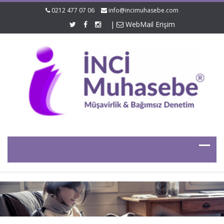
0212 477 07 06
info@incimuhasebe.com
|
WebMail Erişim