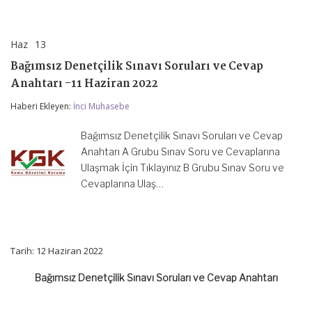
Haz
13
Bağımsız
yorumlar kapalı
Denetçilik
Bağımsız Denetçilik Sınavı Soruları ve Cevap
Sınavı
Soruları
Anahtarı -11 Haziran 2022
ve
Cevap
Haberi Ekleyen:
İnci Muhasebe
Anahtarı
-11
Bağımsız Denetçilik Sınavı Soruları ve Cevap
Haziran
2022
Anahtarı A Grubu Sınav Soru ve Cevaplarına
için
Ulaşmak İçin Tıklayınız B Grubu Sınav Soru ve
Cevaplarına Ulaş…
Tarih: 12 Haziran 2022
Bağımsız Denetçilik Sınavı Soruları ve Cevap Anahtarı