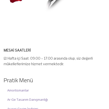
MESAİ SAATLERİ
☑ Hafta içi Saat: 09:00 – 17:00 arasında olup, siz değerli
mükelleflerimize hizmet vermektedir.
☑ Hafta sonu Cumartesi günü Saat: 10:00 – 15:00 arasında
olup, siz değerli mükelleflerimize hizmet vermektedir.
Pratik Menü
İlgi ve anlayışınız için İNCİ MUHASEBE MÜŞAVİRLİK Ailesi olarak
teşekkür ederiz.
Amortismanlar
Ar-Ge Tasarım Danışmanlığı
Asgari Geçim İndirimi