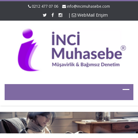
0212 477 07 06
info@incimuhasebe.com
|
WebMail Erişim