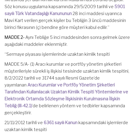
Söz konusu uygulama kapsamında 29/5/2009 tarihli ve
5901
sayılı Türk Vatandaşlığı Kanununun
28 inci maddesi uyarınca
Mavi Kart verilen gerçek kişiler bu Tebliğin 3 üncü maddesinin
birinci fıkrasının (ç) bendine göre müşteri kabul edilir.”
MADDE 2-
Aynı Tebliğe 5 inci maddesinden sonra gelmek üzere
aşağıdaki maddeler eklenmiştir.
“Sermaye piyasası işlemlerinde uzaktan kimlik tespiti
MADDE 5/A- (1) Aracı kurumlar ve portföy yönetim şirketleri
müşterileriyle sürekli iş ilişkisi tesisinde uzaktan kimlik tespitini,
8/2/2022 tarihli ve 31744 sayılı Resmî Gazete’de
yayımlanan
Aracı Kurumlar ve Portföy Yönetim Şirketleri
Tarafından Kullanılacak Uzaktan Kimlik Tespiti Yöntemlerine ve
Elektronik Ortamda Sözleşme İlişkisinin Kurulmasına İlişkin
Tebliğ (III-42.1)
’de belirlenen yöntem ve tedbirler kapsamında
gerçekleştirir.
21/11/2012 tarihli ve
6361 sayılı Kanun
kapsamındaki işlemlerde
uzaktan kimlik tespiti