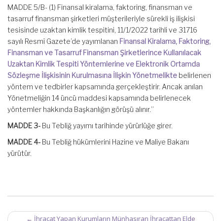
MADDE 5/B- (1) Finansal kiralama, faktoring, finansman ve
tasarruf finansman şirketleri müşterileriyle sürekli iş ilişkisi
tesisinde uzaktan kimlik tespitini, 11/1/2022 tarihli ve 31716
sayılı Resmî Gazete’de yayımlanan
Finansal Kiralama, Faktoring,
Finansman ve Tasarruf Finansman Şirketlerince Kullanılacak
Uzaktan Kimlik Tespiti Yöntemlerine ve Elektronik Ortamda
Sözleşme İlişkisinin Kurulmasına İlişkin Yönetmelikte
belirlenen
yöntem ve tedbirler kapsamında gerçekleştirir. Ancak anılan
Yönetmeliğin 14 üncü maddesi kapsamında belirlenecek
yöntemler hakkında Başkanlığın görüşü alınır.”
MADDE 3-
Bu Tebliğ yayımı tarihinde yürürlüğe girer.
MADDE 4-
Bu Tebliğ hükümlerini Hazine ve Maliye Bakanı
yürütür.
Post
←
İhracat Yapan Kurumların Münhasıran İhracattan Elde