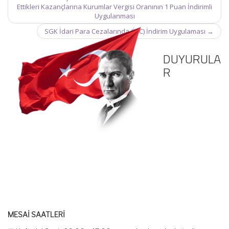
navigation
Ettikleri Kazançlarına Kurumlar Vergisi Oranının 1 Puan İndirimli
Uygulanması
SGK İdari Para Cezalarında (İPC) İndirim Uygulaması
→
DUYURULA
R
MESAİ SAATLERİ
☑ Hafta içi Saat: 09:00 – 17:00 arasında olup, siz değerli