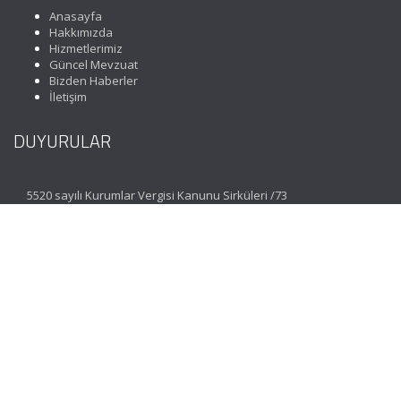
Anasayfa
Hakkımızda
Hizmetlerimiz
Güncel Mevzuat
Bizden Haberler
İletişim
DUYURULAR
5520 sayılı Kurumlar Vergisi Kanunu Sirküleri /73
İLETİŞİM
Koza Mahallesi 1635. Sokak No: 3 Maximoon Evleri C
Blok Zemin Kat D: 1 Esenkent Bahçeşehir | İstanbul
(0212) 477 07 06
(Pbx)
info@incimuhasebe.com