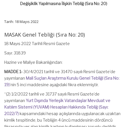
19)’nde
Değişiklik Yapılmasına İlişkin Tebliğ (Sıra No: 20)
Değişiklik
Yapılmasına
İlişkin
Tebliğ
Tarih: 18 Mayıs 2022
(Sıra
No:
MASAK Genel Tebliği (Sıra No: 20)
20)
için
18 Mayıs 2022 Tarihli Resmi Gazete
Sayı: 31839
Hazine ve Maliye Bakanlığından:
MADDE 1-
30/4/2021 tarihli ve 31470 sayılı Resmî Gazete’de
yayımlanan
Mali Suçları Araştırma Kurulu Genel Tebliği (Sıra No:
19)
’nin 5 inci maddesine aşağıdaki fıkra eklenmiştir.
“(2) 1/2/2022 tarihli ve 31737 sayılı Resmî Gazete’de
yayımlanan
Yurt Dışında Yerleşik Vatandaşlar Mevduat ve
Katılım Sistemi (YUVAM) Hesapları Hakkında Tebliğ (Sayı:
2022/7)
kapsamındaki hesap açılışlarında uygulanacak uzaktan
kimlik tespitinde, bu Tebliğin 4 üncü maddesinin dördüncü
fıkrasında yer alan kimlik kartının kullanılması zorunlu değildir.