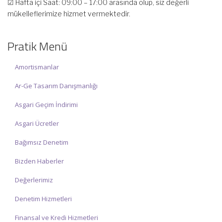
mükelleflerimize hizmet vermektedir.
☑ Hafta sonu Cumartesi günü Saat: 10:00 – 15:00 arasında
olup, siz değerli mükelleflerimize hizmet vermektedir.
Pratik Menü
İlgi ve anlayışınız için İNCİ MUHASEBE MÜŞAVİRLİK Ailesi olarak
teşekkür ederiz.
Amortismanlar
Ar-Ge Tasarım Danışmanlığı
Asgari Geçim İndirimi
Asgari Ücretler
Bağımsız Denetim
Bizden Haberler
Değerlerimiz
Denetim Hizmetleri
Finansal ve Kredi Hizmetleri