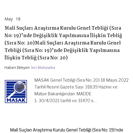
May
18
Mali
yorumlar kapalı
Suçları
Mali Suçları Araştırma Kurulu Genel Tebliği (Sıra
Araştırma
Kurulu
No: 19)’nde Değişiklik Yapılmasına İlişkin Tebliğ
Genel
(Sıra No: 20)Mali Suçları Araştırma Kurulu Genel
Tebliği
(Sıra
Tebliği (Sıra No: 19)’nde Değişiklik Yapılmasına
No:
İlişkin Tebliğ (Sıra No: 20)
19)’nde
Değişiklik
Haberi Ekleyen:
İnci Muhasebe
Yapılmasına
İlişkin
Tebliğ
MASAK Genel Tebliği (Sıra No: 20) 18 Mayıs 2022
(Sıra
Tarihli Resmi Gazete Sayı: 31839 Hazine ve
No:
Maliye Bakanlığından: MADDE
20)Mali
Suçları
1- 30/4/2021 tarihli ve 31470 s…
Araştırma
Kurulu
Genel
Tebliği
(Sıra
Mali Suçları Araştırma Kurulu Genel Tebliği (Sıra No: 19)’nde
No: