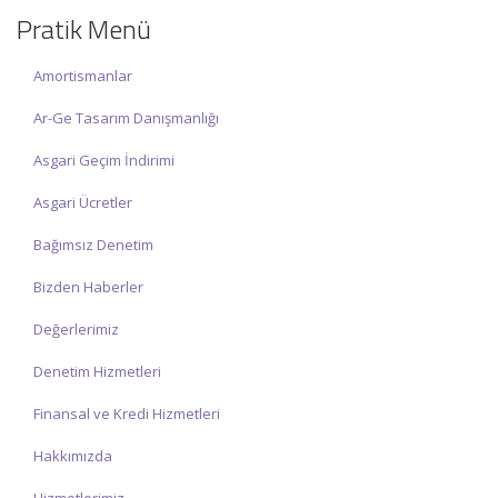
olup, siz değerli mükelleflerimize hizmet vermektedir.
Pratik Menü
İlgi ve anlayışınız için İNCİ MUHASEBE MÜŞAVİRLİK Ailesi olarak
teşekkür ederiz.
Amortismanlar
Ar-Ge Tasarım Danışmanlığı
Asgari Geçim İndirimi
Asgari Ücretler
Bağımsız Denetim
Bizden Haberler
Değerlerimiz
Denetim Hizmetleri
Finansal ve Kredi Hizmetleri
Hakkımızda