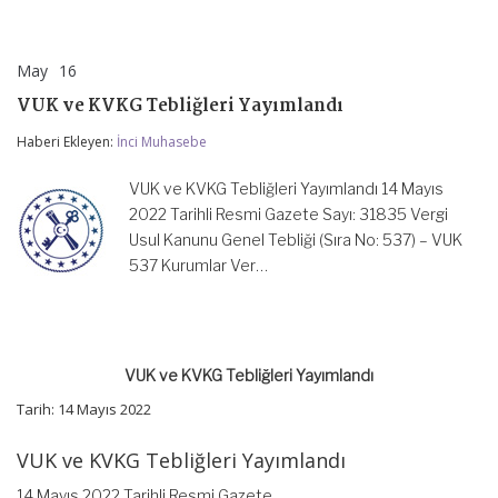
May
16
VUK
yorumlar kapalı
ve
VUK ve KVKG Tebliğleri Yayımlandı
KVKG
Tebliğleri
Haberi Ekleyen:
İnci Muhasebe
Yayımlandı
için
VUK ve KVKG Tebliğleri Yayımlandı 14 Mayıs
2022 Tarihli Resmi Gazete Sayı: 31835 Vergi
Usul Kanunu Genel Tebliği (Sıra No: 537) – VUK
537 Kurumlar Ver…
VUK ve KVKG Tebliğleri Yayımlandı
Tarih: 14 Mayıs 2022
VUK ve KVKG Tebliğleri Yayımlandı
14 Mayıs 2022 Tarihli Resmi Gazete