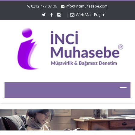
0212 477 07 06
info@incimuhasebe.com
|
WebMail Erişim